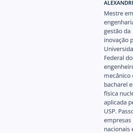
ALEXANDR
Mestre e
engenhari
gestão da
inovação p
Universid
Federal do
engenheir
mecânico 
bacharel 
física nucl
aplicada p
USP. Pass
empresas
nacionais 