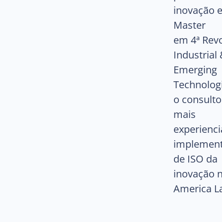
inovação 
Master
em 4ª Rev
Industrial
Emerging
Technologi
o consult
mais
experienc
implemen
de ISO da
inovação 
America La