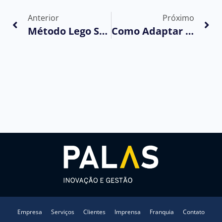
Anterior
Próximo
Método Lego Serious Play: O Que É E Qual Sua Importância Para A Inovação?
Como Adaptar Seu SGQ À Nova ISO 9001:2026?
Empresa
Serviços
Clientes
Imprensa
Franquia
Contato